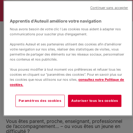
Nous rejoindre
Continuer sans accepter
Apprentis d'Auteuil améliore votre navigation
Actualités
Nous avons besoin de votre clic ! Les cookies nous aident à adapter nos
communications pour susciter plus d'engagement.
Contact
Apprentis Auteuil et ses partenaires utilisent des cookies afin d'améliorer
votre navigation sur nos sites, réaliser des statistiques de visites, vous
permettre de partager des éléments sur les réseaux sociaux, personnaliser
nos contenus et nos publicités.
Vous pouvez modifier à tout moment vos préférences et refuser tous les
cookies en cliquant sur "paramètres des cookies". Pour en savoir plus sur
Raphaël de Bengy/Apprentis d’Auteuil
les cookies que nous utilisons sur nos sites,
consultez notre Politique de
Ligne d’écoute gratuite, anonyme et
cookies.
confidentielle.
Paramètres des cookies
Autoriser tous les cookies
Vous êtes préoccupé par la situation d’un enfant, un
adolescent ou un jeune adulte ?
Vous êtes parent, proche, enseignant, professionnel
de l’accompagnement… – ou vous êtes un jeune en
difficulté ?