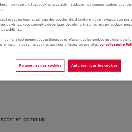
esoin de votre clic ! Les cookies nous aident à adapter nos communications pour susc
nt.
s se trouve sur deux sites à distance, l
teuil et ses partenaires utilisent des cookies afin d'améliorer votre navigation sur nos si
et l'autre à Limoux. Elle est organisée s
ques de visites, vous permettre de partager des éléments sur les réseaux sociaux, pers
nos publicités.
nfance.
modifier à tout moment vos préférences et refuser tous les cookies en cliquant sur "
ur en savoir plus sur les cookies que nous utilisons sur nos sites,
consultez notre Poli
Paramètres des cookies
Autoriser tous les cookies
ransport en commun