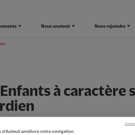
ssements
Nous soutenir
Nous rejoindre
ien
Enfants à caractère s
rdien
Contin
 d'Auteuil améliore votre navigation