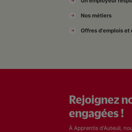
Un employeur resp
Nos métiers
Offres d'emplois et
Rejoignez n
engagées !
À Apprentis d'Auteuil, n