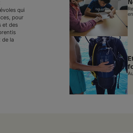
N
x
Re
évoles qui
en
nces, pour
 et des
prentis
 de la
E
f
Au