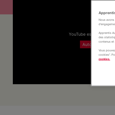
Apprentis
Nous avons b
d'engageme
Apprentis Au
YouTube est désactivé.
des statisti
contenus et 
Autoriser
Vous pouvez 
cookies". Po
cookies.