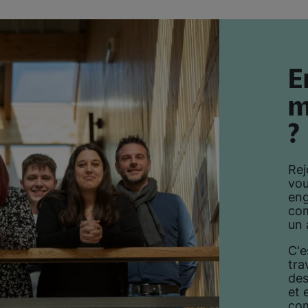
E
m
?
Rej
vou
eng
com
un 
C'e
tra
des
et 
co