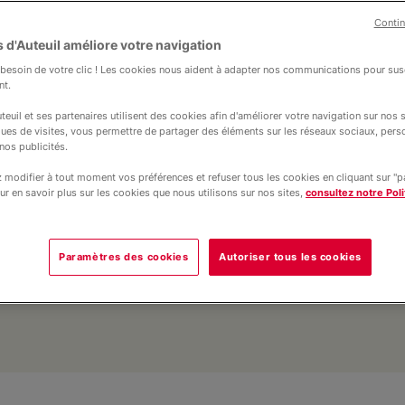
Contin
 d'Auteuil améliore votre navigation
esoin de votre clic ! Les cookies nous aident à adapter nos communications pour susc
nt.
teuil et ses partenaires utilisent des cookies afin d'améliorer votre navigation sur nos si
ques de visites, vous permettre de partager des éléments sur les réseaux sociaux, pers
8 200 co
nos publicités.
d'Auteuil
modifier à tout moment vos préférences et refuser tous les cookies en cliquant sur "
pour les e
ur en savoir plus sur les cookies que nous utilisons sur nos sites,
consultez notre Poli
familles f
Paramètres des cookies
Autoriser tous les cookies