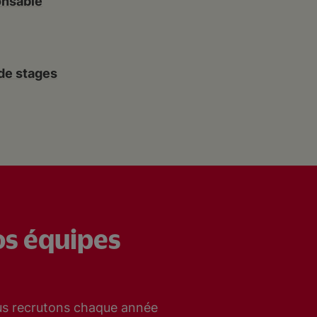
onsable
 de stages
os équipes
ous recrutons chaque année