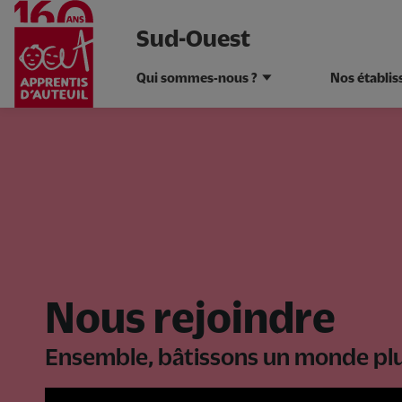
Sud-Ouest
Qui sommes-nous ?
Nos établi
Aller
au
contenu
principal
Nous rejoindre
Ensemble, bâtissons un monde plu