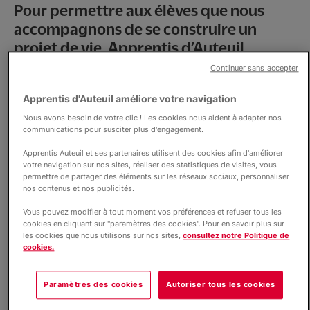
Pour permettre aux élèves que nous
accompagnons de se construire un
projet de vie, Apprentis d’Auteuil
propose des solutions alliant approche
Continuer sans accepter
éducative et scolarité.
Apprentis d'Auteuil améliore votre navigation
Les écoles, collèges lycées et dispositifs
Nous avons besoin de votre clic ! Les cookies nous aident à adapter nos
communications pour susciter plus d'engagement.
que nous mettons en œuvre offrent une
Apprentis Auteuil et ses partenaires utilisent des cookies afin d'améliorer
réponse complète aux problèmes
votre navigation sur nos sites, réaliser des statistiques de visites, vous
qu’élèves et familles peuvent
permettre de partager des éléments sur les réseaux sociaux, personnaliser
nos contenus et nos publicités.
rencontrer.
Vous pouvez modifier à tout moment vos préférences et refuser tous les
cookies en cliquant sur "paramètres des cookies". Pour en savoir plus sur
Nos engagements pour lutter
les cookies que nous utilisons sur nos sites,
consultez notre Politique de
cookies.
contre le décrochage scolaire
Paramètres des cookies
Autoriser tous les cookies
Former et éduquer dans un même cadre