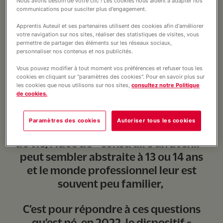
Nous avons besoin de votre clic ! Les cookies nous aident à adapter nos
communications pour susciter plus d'engagement.
Pourtant, pour de nombreux jeunes et
Apprentis Auteuil et ses partenaires utilisent des cookies afin d'améliorer
parents, ce choix peut être source
votre navigation sur nos sites, réaliser des statistiques de visites, vous
permettre de partager des éléments sur les réseaux sociaux,
d’interrogations, voire
personnaliser nos contenus et nos publicités.
d’inquiétudes comme le montrent
Vous pouvez modifier à tout moment vos préférences et refuser tous les
chaque année de nombreux rapports
cookies en cliquant sur "paramètres des cookies". Pour en savoir plus sur
les cookies que nous utilisons sur nos sites,
consultez notre Politique
ou articles, ils n'ont pas toujours les
de cookies.
mots pour décrire ce qu'ils savent
faire ou ce qui les anime, leurs talents
Paramètres des cookies
Autoriser tous les cookies
ont pu être étouffés par leurs histoires
de vie, l'idée de « construire un avenir »
peut sembler abstraite à 13 ou 14 ans
et le monde professionnel leur est
souvent peu familier,
C’est pour répondre à ces questions
qu’est né, en 2022, le dispositif
«