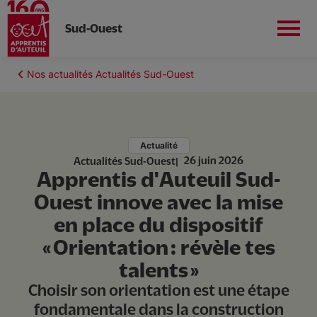
Sud-Ouest
Aller
au
Fil
Nos actualités Actualités Sud-Ouest
contenu
d'Ariane
principal
Actualité
26 juin 2026
Actualités Sud-Ouest
Apprentis d'Auteuil Sud-
Qui sommes-nous ?
Ouest innove avec la mise
en place du dispositif
Nos établissements
« Orientation : révèle tes
talents »
Nous soutenir
Choisir son orientation est une étape
fondamentale dans la construction