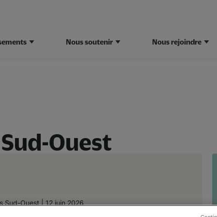
ssements
Nous soutenir
Nous rejoindre
n Sud-Ouest
és Sud-Ouest |
12 juin 2026
 ans – 160 jeunes : le