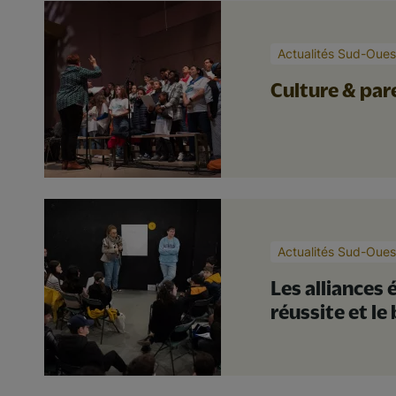
Actualités Sud-Oues
Culture & pare
Actualités Sud-Oues
Les alliances 
réussite et le
Pagination