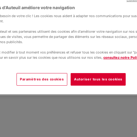
Contin
 d'Auteuil améliore votre navigation
l comme horizon
esoin de votre clic ! Les cookies nous aident à adapter nos communications pour susc
nt.
teuil et ses partenaires utilisent des cookies afin d'améliorer votre navigation sur nos si
ques de visites, vous permettre de partager des éléments sur les réseaux sociaux, pers
nos publicités.
modifier à tout moment vos préférences et refuser tous les cookies en cliquant sur "
ur en savoir plus sur les cookies que nous utilisons sur nos sites,
consultez notre Poli
Paramètres des cookies
Autoriser tous les cookies