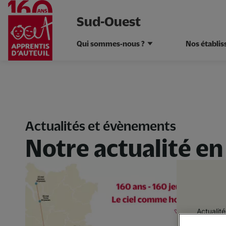
Sud-Ouest
Qui sommes-nous ?
Nos établi
Aller
au
contenu
principal
Actualités et évènements
Notre actualité e
Actualit
160