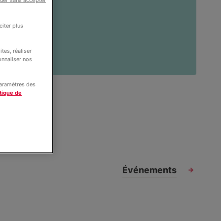
uer sans accepter
iter plus
tes, réaliser
onnaliser nos
paramètres des
tique de
Événements